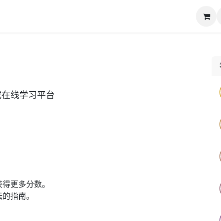
动态
知识库
下载专区
联系我们
或在线学习平台
。
。
获得更多分数。
坛的指南。