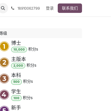
登录
联系我们
18910062799
等级
博士
积分
s
10,000
主版本
积分
s
2,000
本科
积分
s
500
学生
积分
s
100
新手