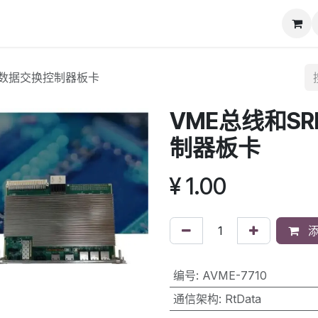
动态
知识库
下载专区
联系我们
信数据交换控制器板卡
VME总线和S
制器板卡
¥
1.00
添
编号
:
AVME-7710
通信架构
:
RtData