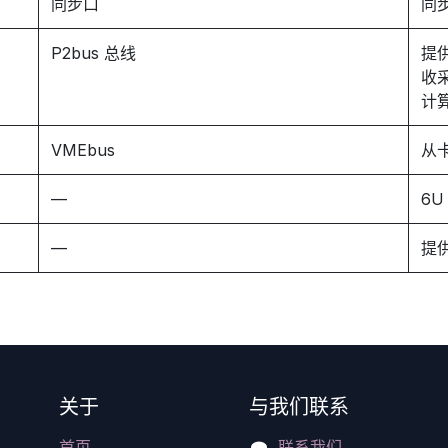
同步口
同
P2bus 总线
提供
收采
计
VMEbus
从卡
—
6U
—
提供
关于
与我们联系
首页
联系我们