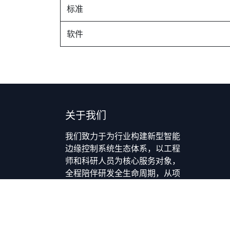
标准
软件
关于我们
我们致力于为行业构建新型智能
边缘控制系统生态体系，以工程
师和科研人员为核心服务对象，
全程陪伴研发全生命周期，从项
目构思到落地实施后的持续优
化，全方位助力降低研发成本、
提升产品品质、提高研发效率。